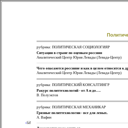
Политичес
Главная
Об АГЕНТСТВЕ
Практический
рубрика: ПОЛИТИЧЕСКАЯ СОЦИОЛОГИЯР
маркетинг
Ситуация в стране по оценкам россиян
Политический
Аналитический Центр Юрия Левады (Левада-Центр)
маркетинг
АртМаркетинг
Чего опасаются россияне и как в целом относятся к 
Аналитический Центр Юрия Левады (Левада-Центр)
Дайджест
маркетинг
Подшивка за
рубрика: ПОЛИТИЧЕСКИЙ КОНСАЛТИНГР
1997г.- 2002г.
Ракурс политтехнологий - от А и до….
Подшивка c
В. Полуэктов
2003 u/
Статьи
рубрика: ПОЛИТИЧЕСКАЯ МЕХАНИКАР
Подписка
Грязные политтехнологии - все для левых.
Реклама
А. Вафин
Пишите нам